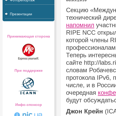
Фоторепортаж
Секцию «Междуна
Презентации
технический дир
напомнил
участн
RIPE NCC открыл
Принимающая сторона
которой члены R
профессионалами
Теперь интересн
сайте http://labs
словам Робачевс
При поддержке
протокола IPv6, 
числе, и в Росси
очередная
конфе
будут обсуждать
Инфо-спонсор
Джон Крейн
(IC