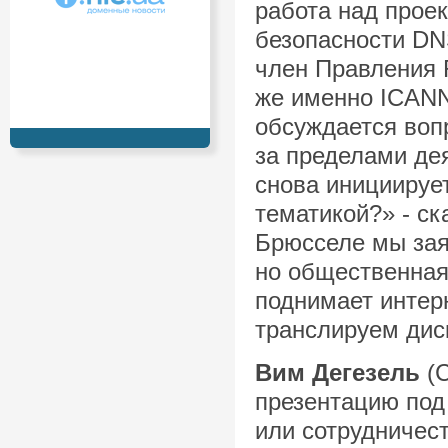
работа над прое
безопасности DN
член Правления 
же именно ICANN
обсуждается воп
за пределами де
снова инициируе
тематикой?» - ск
Брюсселе мы зая
но общественная
поднимает интер
транслируем диск
Вим Дегезель
(
презентацию под
или сотрудничес