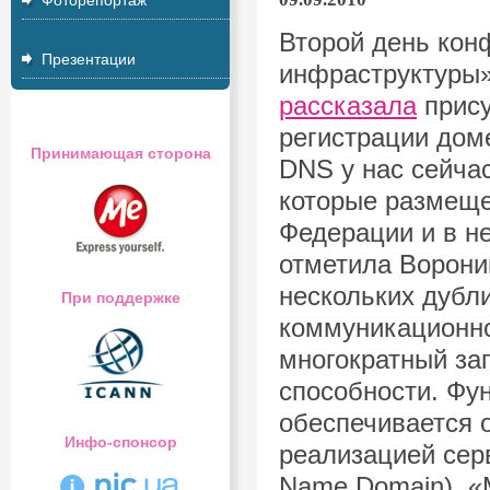
Фоторепортаж
Второй день кон
Презентации
инфраструктуры»
рассказала
прису
регистрации доме
Принимающая сторона
DNS у нас сейчас
которые размеще
Федерации и в н
отметила Ворони
нескольких дубл
При поддержке
коммуникационно
многократный за
способности. Фу
обеспечивается 
Инфо-спонсор
реализацией серв
Name Domain). «