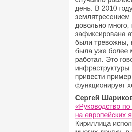
день. В 2010 го
землятресением н
довольно много, 
зафиксирована ат
были тревожны, н
была уже более 
работал. Это гов
инфраструктуры 
привести пример
функционирует х
Сергей Шарико
«Руководство по
на европейских 
Кириллица исполь
многих других, в